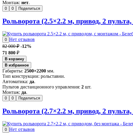
Монтаж:
нет
.
0
0
Поделиться
Рольворота (2.5×2.2 м, привод, 2 пульта
Нет отзывов
0
82 000 ₽
-12%
71 800
₽
В корзину
В избранное
Габариты:
2500×2200
мм.
Тип конструкции: рольставни.
Автоматика:
да
.
Пультов дистанционного управления:
2
шт.
Монтаж:
да
.
0
0
Поделиться
Рольворота (2.7×2.2 м, привод, 2 пульта,
Нет отзывов
0