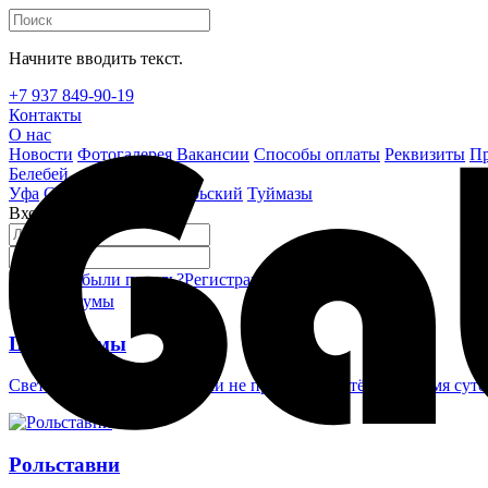
Начните вводить текст.
+7 937 849-90-19
Контакты
О нас
Новости
Фотогалерея
Вакансии
Способы оплаты
Реквизиты
Пр
Белебей
Уфа
Стерлитамак
Октябрьский
Туймазы
Вход на сайт
Забыли пароль?
Регистрация
Войти
Шлагбаумы
Светоотражающие наклейки не проглядеть в тёмное время суто
Рольставни