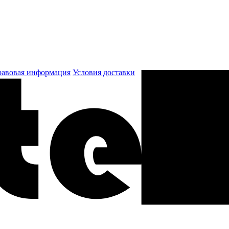
авовая информация
Условия доставки
к