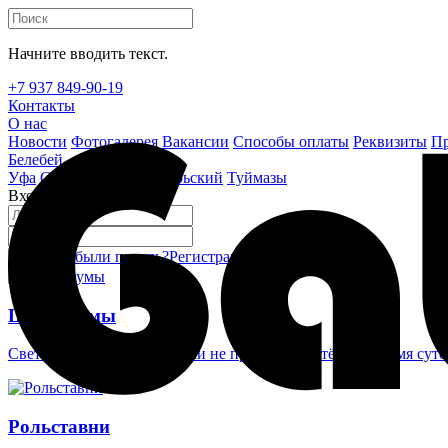
Начните вводить текст.
+7 937 849-90-19
Контакты
О нас
Новости
Фотогалерея
Вакансии
Способы оплаты
Реквизиты
Пр
Белебей
Уфа
Стерлитамак
Октябрьский
Туймазы
Вход на сайт
Забыли пароль?
Регистрация
Войти
Шлагбаумы
Светоотражающие наклейки не проглядеть в тёмное время суто
Рольставни