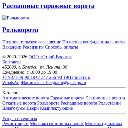
Распашные гаражные ворота
Рольворота
Пользовательское соглашение
Политика конфиденциальности
Вакансии
Реквизиты
Способы оплаты
© 2020–2026
OOO «Строй Ворота»
Контакты
452000
, г.
Белебей
,
ул. Ленина, 36
Ежедневно, с 10:00 до 19:00
+7 937 849-90-19
+7 347 266-90-19
Написать в
WhatsApp
Написать в Telegram
i@gateapp.ru
Каталог
Автоматические ворота
Гаражные ворота
Секционные ворота
Откатные ворота
Рольворота
Распашные ворота
Рольставни
Шлагбаумы
Двери
Комплектующие
Услуги и сервисы
Ремонт ворот
Монтаж секционных ворот
Монтаж сдвижных